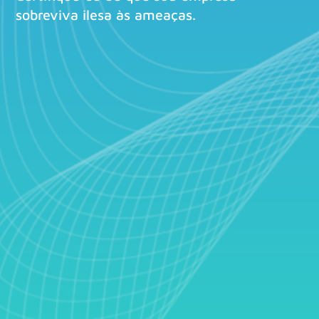
sobreviva ilesa às ameaças.